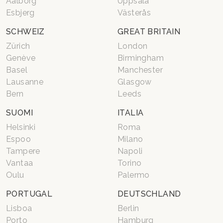
Aalborg
Uppsala
Esbjerg
Västerås
SCHWEIZ
GREAT BRITAIN
Zürich
London
Genève
Birmingham
Basel
Manchester
Lausanne
Glasgow
Bern
Leeds
SUOMI
ITALIA
Helsinki
Roma
Espoo
Milano
Tampere
Napoli
Vantaa
Torino
Oulu
Palermo
PORTUGAL
DEUTSCHLAND
Lisboa
Berlin
Porto
Hamburg