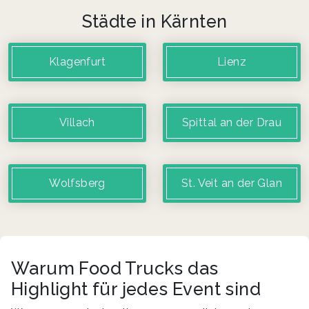
Städte in Kärnten
Klagenfurt
Lienz
Villach
Spittal an der Drau
Wolfsberg
St. Veit an der Glan
Warum Food Trucks das
Highlight für jedes Event sind