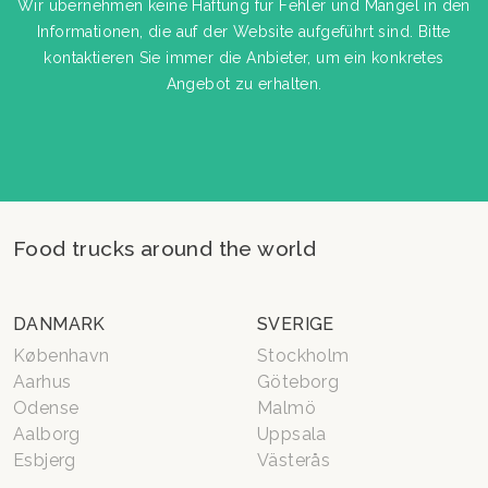
Wir übernehmen keine Haftung für Fehler und Mängel in den
Informationen, die auf der Website aufgeführt sind. Bitte
kontaktieren Sie immer die Anbieter, um ein konkretes
Angebot zu erhalten.
Food trucks around the world
DANMARK
SVERIGE
København
Stockholm
Aarhus
Göteborg
Odense
Malmö
Aalborg
Uppsala
Esbjerg
Västerås